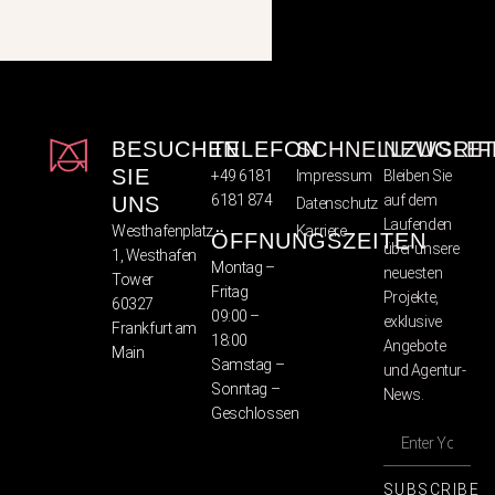
BESUCHEN
TELEFON
SCHNELLZUGRIF
NEWSLET
SIE
+49 6181
Impressum
Bleiben Sie
6181 874
auf dem
UNS
Datenschutz
Laufenden
Westhafenplatz
Karriere
ÖFFNUNGSZEITEN
über unsere
1, Westhafen
Montag –
neuesten
Tower
Fritag
Projekte,
60327
09:00 –
exklusive
Frankfurt am
18:00
Angebote
Main
Samstag –
und Agentur-
Sonntag –
News.
Geschlossen
SUBSCRIBE