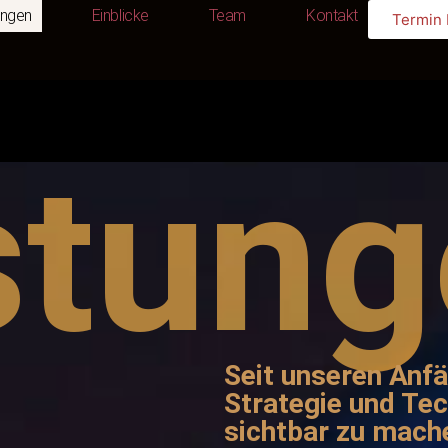
ungen
Einblicke
Team
Kontakt
Termin
Leistungen
Einblicke
Team
Kontakt
stun
Seit unseren Anfä
Strategie und Te
sichtbar zu mache