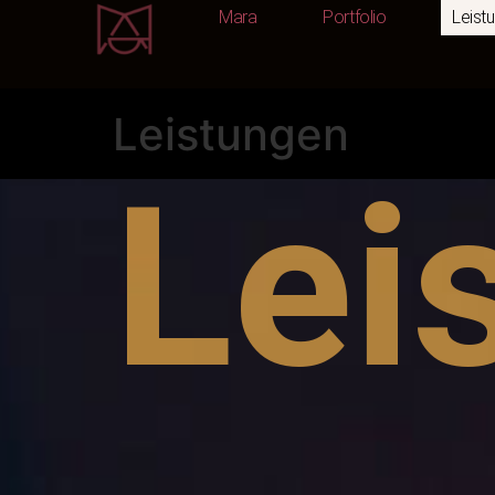
Mara
Portfolio
Leist
Mara
Portfolio
Leistungen
Lei