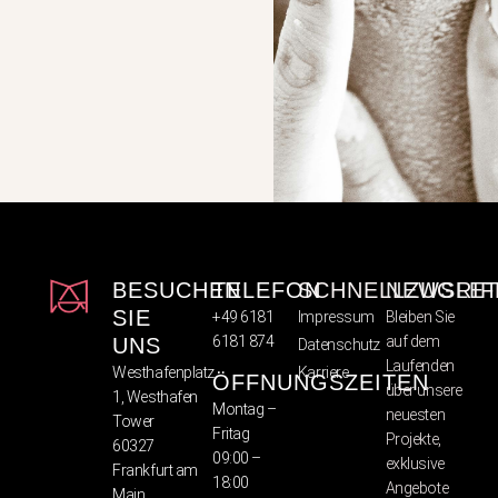
BESUCHEN
TELEFON
SCHNELLZUGRIF
NEWSLET
SIE
+49 6181
Impressum
Bleiben Sie
6181 874
auf dem
UNS
Datenschutz
Laufenden
Westhafenplatz
Karriere
ÖFFNUNGSZEITEN
über unsere
1, Westhafen
Montag –
neuesten
Tower
Fritag
Projekte,
60327
09:00 –
exklusive
Frankfurt am
18:00
Angebote
Main