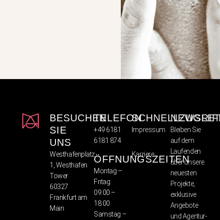
BESUCHEN
TELEFON
SCHNELLZUGRIF
NEWSLET
SIE
+49 6181
Impressum
Bleiben Sie
6181 874
auf dem
UNS
Datenschutz
Laufenden
Westhafenplatz
Karriere
ÖFFNUNGSZEITEN
über unsere
1, Westhafen
Montag –
neuesten
Tower
Fritag
Projekte,
60327
09:00 –
exklusive
Frankfurt am
18:00
Angebote
Main
Samstag –
und Agentur-