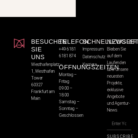
BESUCHEN
TELEFON
SCHNELLZUGRIF
NEWSLET
SIE
+49 6181
Impressum
Bleiben Sie
6181 874
auf dem
UNS
Datenschutz
Laufenden
Westhafenplatz
Karriere
ÖFFNUNGSZEITEN
über unsere
1, Westhafen
Montag –
neuesten
Tower
Fritag
Projekte,
60327
09:00 –
exklusive
Frankfurt am
18:00
Angebote
Main
Samstag –
und Agentur-
Sonntag –
News.
Geschlossen
SUBSCRIBE