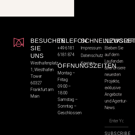
BESUCHEN
TELEFON
SCHNELLZUGRIF
NEWSLET
SIE
+49 6181
Impressum
Bleiben Sie
6181 874
auf dem
UNS
Datenschutz
Laufenden
Westhafenplatz
Karriere
ÖFFNUNGSZEITEN
über unsere
1, Westhafen
Montag –
neuesten
Tower
Fritag
Projekte,
60327
09:00 –
exklusive
Frankfurt am
18:00
Angebote
Main
Samstag –
und Agentur-
Sonntag –
News.
Geschlossen
SUBSCRIBE