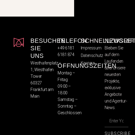
BESUCHEN
TELEFON
SCHNELLZUGRIF
NEWSLET
SIE
+49 6181
Impressum
Bleiben Sie
6181 874
auf dem
UNS
Datenschutz
Laufenden
Westhafenplatz
Karriere
ÖFFNUNGSZEITEN
über unsere
1, Westhafen
Montag –
neuesten
Tower
Fritag
Projekte,
60327
09:00 –
exklusive
Frankfurt am
18:00
Angebote
Main
Samstag –
und Agentur-
Sonntag –
News.
Geschlossen
SUBSCRIBE