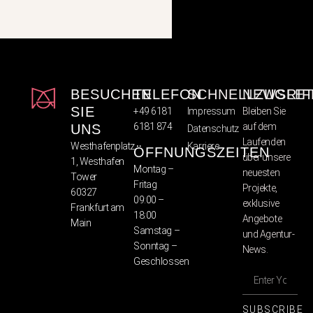
BESUCHEN
TELEFON
SCHNELLZUGRIF
NEWSLET
SIE
+49 6181
Impressum
Bleiben Sie
6181 874
auf dem
UNS
Datenschutz
Laufenden
Westhafenplatz
Karriere
ÖFFNUNGSZEITEN
über unsere
1, Westhafen
Montag –
neuesten
Tower
Fritag
Projekte,
60327
09:00 –
exklusive
Frankfurt am
18:00
Angebote
Main
Samstag –
und Agentur-
Sonntag –
News.
Geschlossen
SUBSCRIBE