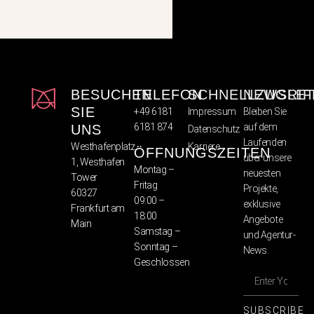
BESUCHEN
TELEFON
SCHNELLZUGRIF
NEWSLET
SIE
+49 6181
Impressum
Bleiben Sie
6181 874
auf dem
UNS
Datenschutz
Laufenden
Westhafenplatz
Karriere
ÖFFNUNGSZEITEN
über unsere
1, Westhafen
Montag –
neuesten
Tower
Fritag
Projekte,
60327
09:00 –
exklusive
Frankfurt am
18:00
Angebote
Main
Samstag –
und Agentur-
Sonntag –
News.
Geschlossen
SUBSCRIBE