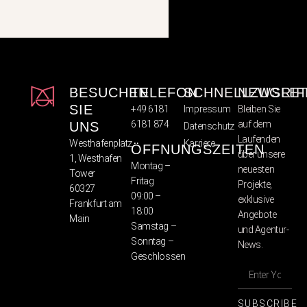
BESUCHEN
TELEFON
SCHNELLZUGRIF
NEWSLET
SIE
+49 6181
Impressum
Bleiben Sie
6181 874
auf dem
UNS
Datenschutz
Laufenden
Westhafenplatz
Karriere
ÖFFNUNGSZEITEN
über unsere
1, Westhafen
Montag –
neuesten
Tower
Fritag
Projekte,
60327
09:00 –
exklusive
Frankfurt am
18:00
Angebote
Main
Samstag –
und Agentur-
Sonntag –
News.
Geschlossen
SUBSCRIBE