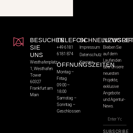
BESUCHEN
TELEFON
SCHNELLZUGRIF
NEWSLET
SIE
+49 6181
Impressum
Bleiben Sie
6181 874
auf dem
UNS
Datenschutz
Laufenden
Westhafenplatz
Karriere
ÖFFNUNGSZEITEN
über unsere
1, Westhafen
Montag –
neuesten
Tower
Fritag
Projekte,
60327
09:00 –
exklusive
Frankfurt am
18:00
Angebote
Main
Samstag –
und Agentur-
Sonntag –
News.
Geschlossen
SUBSCRIBE