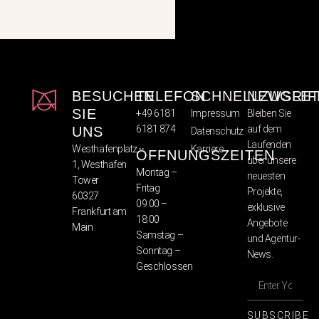
BESUCHEN
TELEFON
SCHNELLZUGRIF
NEWSLET
SIE
+49 6181
Impressum
Bleiben Sie
6181 874
auf dem
UNS
Datenschutz
Laufenden
Westhafenplatz
Karriere
ÖFFNUNGSZEITEN
über unsere
1, Westhafen
Montag –
neuesten
Tower
Fritag
Projekte,
60327
09:00 –
exklusive
Frankfurt am
18:00
Angebote
Main
Samstag –
und Agentur-
Sonntag –
News.
Geschlossen
SUBSCRIBE