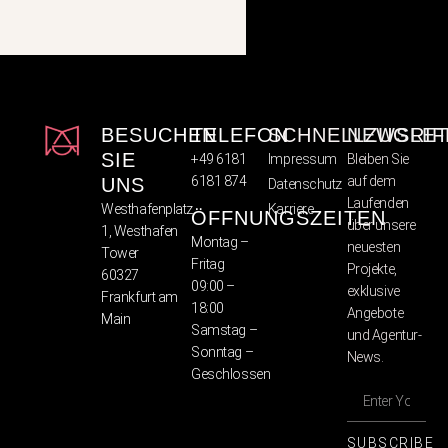
BESUCHEN
TELEFON
SCHNELLZUGRIF
NEWSLET
SIE
+49 6181
Impressum
Bleiben Sie
6181 874
auf dem
UNS
Datenschutz
Laufenden
Westhafenplatz
Karriere
ÖFFNUNGSZEITEN
über unsere
1, Westhafen
Montag –
neuesten
Tower
Fritag
Projekte,
60327
09:00 –
exklusive
Frankfurt am
18:00
Angebote
Main
Samstag –
und Agentur-
Sonntag –
News.
Geschlossen
SUBSCRIBE