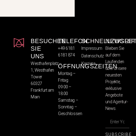
BESUCHEN
TELEFON
SCHNELLZUGRIF
NEWSLET
SIE
+49 6181
Impressum
Bleiben Sie
6181 874
auf dem
UNS
Datenschutz
Laufenden
Westhafenplatz
Karriere
ÖFFNUNGSZEITEN
über unsere
1, Westhafen
Montag –
neuesten
Tower
Fritag
Projekte,
60327
09:00 –
exklusive
Frankfurt am
18:00
Angebote
Main
Samstag –
und Agentur-
Sonntag –
News.
Geschlossen
SUBSCRIBE