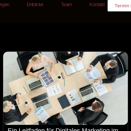
ungen
Einblicke
Team
Kontakt
Termin
Leistungen
Einblicke
Team
Kontakt
Ein Leitfaden für Digitales Marketing im