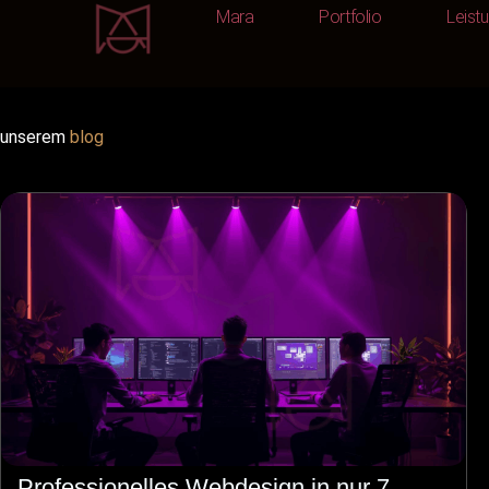
Mara
Portfolio
Leist
Mara
Portfolio
unserem
blog
Professionelles Webdesign in nur 7