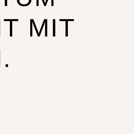
T MIT
.