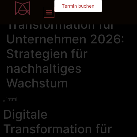
Digitale
Termin buchen
Transformation für
Unternehmen 2026:
Strategien für
nachhaltiges
Wachstum
„`html
Digitale
Transformation für