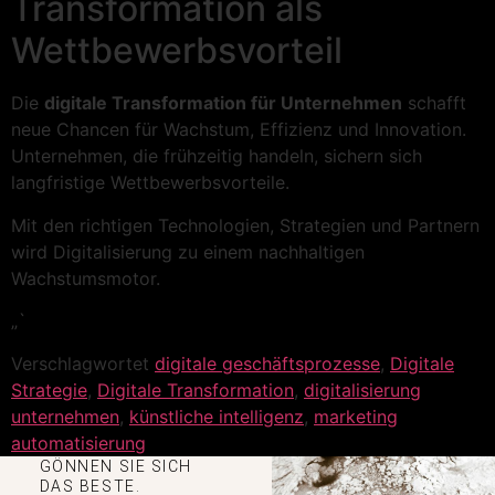
Transformation als
Wettbewerbsvorteil
Die
digitale Transformation für Unternehmen
schafft
neue Chancen für Wachstum, Effizienz und Innovation.
Unternehmen, die frühzeitig handeln, sichern sich
langfristige Wettbewerbsvorteile.
Mit den richtigen Technologien, Strategien und Partnern
wird Digitalisierung zu einem nachhaltigen
Wachstumsmotor.
„`
Verschlagwortet
digitale geschäftsprozesse
,
Digitale
Strategie
,
Digitale Transformation
,
digitalisierung
unternehmen
,
künstliche intelligenz
,
marketing
automatisierung
GÖNNEN SIE SICH
DAS BESTE.