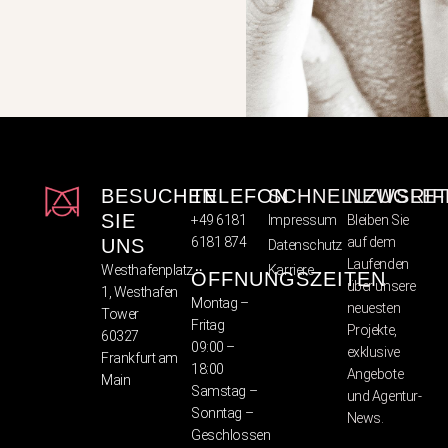
BESUCHEN
TELEFON
SCHNELLZUGRIF
NEWSLET
SIE
+49 6181
Impressum
Bleiben Sie
6181 874
auf dem
UNS
Datenschutz
Laufenden
Westhafenplatz
Karriere
ÖFFNUNGSZEITEN
über unsere
1, Westhafen
Montag –
neuesten
Tower
Fritag
Projekte,
60327
09:00 –
exklusive
Frankfurt am
18:00
Angebote
Main
Samstag –
und Agentur-
Sonntag –
News.
Geschlossen