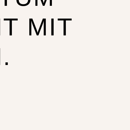
T MIT
.