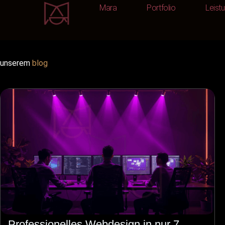
Mara
Portfolio
Leist
Mara
Portfolio
unserem
blog
Professionelles Webdesign in nur 7