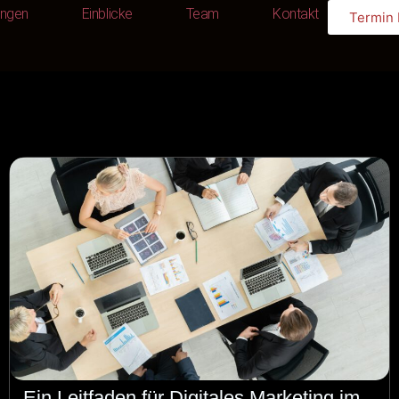
ungen
Einblicke
Team
Kontakt
Termin
Leistungen
Einblicke
Team
Kontakt
Ein Leitfaden für Digitales Marketing im